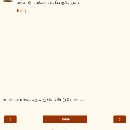
என்ன ஜி... பதிவர் சந்திப்பு குறித்து...?
Reply
வாங்க...வாங்க....ஏதாவது சொல்லிட்டு போங்க....
‹
›
Home