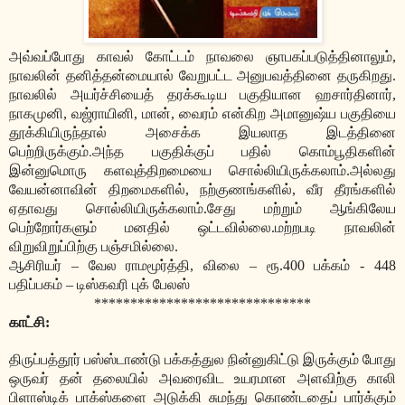
அவ்வப்போது காவல் கோட்டம் நாவலை ஞாபகப்படுத்தினாலும்,
நாவலின் தனித்தன்மையால் வேறுபட்ட அனுபவத்தினை தருகிறது.
நாவலில் அயர்ச்சியைத் தரக்கூடிய பகுதியான ஹசார்தினார்,
நாகமுனி, வஜ்ராயினி, மான், வைரம் என்கிற அமானுஷ்ய பகுதியை
தூக்கியிருந்தால் அசைக்க இயலாத இடத்தினை
.
பெற்றிருக்கும்
அந்த பகுதிக்குப் பதில் கொம்பூதிகளின்
இன்னுமொரு களவுத்திறமையை சொல்லியிருக்கலாம்.அல்லது
வேயன்னாவின் திறமைகளில், நற்குணங்களில், வீர தீரங்களில்
ஏதாவது சொல்லியிருக்கலாம்.சேது மற்றும் ஆங்கிலேய
பெற்றோர்களும் மனதில் ஒட்டவில்லை.மற்றபடி நாவலின்
விறுவிறுப்பிற்கு பஞ்சமில்லை.
ஆசிரியர் – வேல ராமமூர்த்தி, விலை – ரூ.400 பக்கம் - 448
பதிப்பகம் – டிஸ்கவரி புக் பேலஸ்
******************************
காட்சி:
திருப்பத்தூர் பஸ்ஸ்டாண்டு பக்கத்துல நின்னுகிட்டு இருக்கும் போது
ஒருவர் தன் தலையில் அவரைவிட உயரமான அளவிற்கு காலி
பிளாஸ்டிக் பாக்ஸ்களை அடுக்கி சுமந்து கொண்டதைப் பார்க்கும்