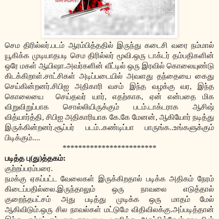
செம திரில்லர்.படம் ஆரம்பித்ததில் இருந்து கடைசி வரை நம்மால்
யூகிக்க முடியாதபடி செம திரில்லர் மூவி.ஒரு டாக்டர் தம்பதிகளின்
ஒரே மகள் ஆயிஷா.அவர்களின் வீட்டில் ஒரு இரவில் கொலையுண்டு
கிடக்கிறாள்.சாட்சிகள் அடிப்படையில் அவளது தந்தையை கைது
செய்கின்றனர்.சிபிஐ அதிகாரி வசம் இந்த வழக்கு வர, இந்த
கொலையை
செய்தவர் யார், எதற்காக, ஏன் என்பதை மிக
விறுவிறுப்பாக சொல்லியிருக்கும் படம்.டாக்டராக ஆசிஷ்
வித்யார்த்தி, சிபிஐ அதிகாரியாக கே.கே மேனன், ஆகியோர் நடித்து
இருக்கின்றனர்.சூப்பர் படம்..கண்டிப்பா பாருங்க..உங்களுக்கும்
பிடிக்கும்....
************************
படித்த பு(து)த்தகம்:
குற்றப்பரம்பரை.
நமக்கு ஏகப்பட்ட வேலைகள் இருக்கிறதால் படிக்க அதிகம் நேரம்
கிடைப்பதில்லை.இருந்தாலும் ஒரு நாவலை எடுத்தால்
குறைந்தபட்சம் அது படித்து முடிக்க ஒரு மாதம் மேல்
ஆகிவிடும்.ஒரு சில நாவல்கள் மட்டுமே விதிவிலக்கு.அப்படித்தான்