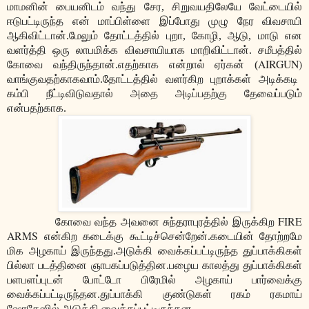
மாமனின் பையனிடம் வந்து சேர, சிறுவயதிலேயே வேட்டையில்
ஈடுபட்டிருந்த என் மாப்பிள்ளை இப்போது முழு நேர விவசாயி
ஆகிவிட்டான்.மேலும் தோட்டத்தில் புறா, கோழி, ஆடு, மாடு என
வளர்த்தி ஒரு லாபமிக்க விவசாயியாக மாறிவிட்டான். சமீபத்தில்
AIRGUN)
கோவை வந்திருந்தான்.எதற்காக என்றால் ஏர்கன் (
வாங்குவதற்காகவாம்.தோட்டத்தில் வளர்கிற புறாக்கள் அடிக்கடி
கம்பி நீட்டிவிடுவதால் அதை அடிப்பதற்கு தேவைப்படும்
என்பதற்காக.
FIRE
கோவை வந்த அவனை சுந்தராபுரத்தில் இருக்கிற
ARMS
என்கிற கடைக்கு கூட்டிச்சென்றேன்.கடையின் தோற்றமே
மிக அழகாய் இருந்தது.அடுக்கி வைக்கப்பட்டிருந்த துப்பாக்கிகள்
பில்லா படத்தினை ஞாபகப்படுத்தின.பழைய காலத்து துப்பாக்கிகள்
பளபளப்புடன் போட்டோ பிரேமில் அழகாய் பார்வைக்கு
வைக்கப்பட்டிருந்தன.துப்பாக்கி குண்டுகள் ரகம் ரகமாய்
ஷோகேஸில் அடுக்கி வைக்கப்பட்டிருந்தன.