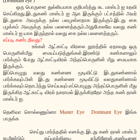
Dominant eye )
(
ஒரு பொருளை துல்லியமாக குறிபார்த்து சுட மாஸ்டர் ஐ உதவி
செய்கிறது.இடதுகண் மாஸ்டர் ஐ ஆக இருக்கும் பட்சத்தில் அவர்
இடதுகை அவருக்கு நல்ல பலமுள்ளதாக இருக்கும்.இடது கை
பழக்கம் அவருக்கு நல்ல பலனைத்தரும்.அதுபோலவே வலது கண்
மாஸ்டர் ஐ யாக இருந்தால் வலது கை நல்ல பலனைத்தரும்.
எப்படி கண்டறிவது?
உங்கள் ஆட்காட்டி விரலை தூரத்தில் ஏதாவது ஒரு
பொருளின்மீது மையப்படுத்துங்கள்.இரண்டு கண்களாலும்
பார்க்கும் போது ஆட்காட்டிவிரல் அந்தப்பொருளின் மீது மையமாக
இருக்கும்.
இப்பொழுது வலது கண்ணை மூடிவிட்டு இடதுகண்ணால்
பார்க்கவும்.பின் இடது கண்ணை மூடிவிட்டு வலதுகண்ணால்
பார்க்கவும்.தொடர்ந்து செய்யவும்.எப்பொழுது அந்தப்பொருளின் மீது
இருக்கிற ஆட்காட்டி விரல் நகராமல் இருக்கிறதோ அந்த கண் தான்
மாஸ்டர் ஐ.
தெளிவா சொல்லணும்னா
Master Eye
Dominant Eye
இங்க
பாருங்க
செய்து பார்த்ததில் எனக்கு இடது கண் தான் மாஸ்டர்
ஐ.மீண்டும் துப்பாக்கியை ஏந்தினேன்.குண்டினை