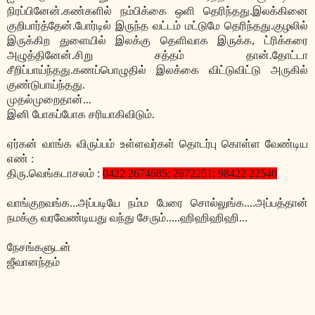
நிரப்பினேன்.கண்களில் நம்பிக்கை ஒளி தெரிந்தது.இலக்கினை
குறிபார்த்தேன்.போர்டில் இருந்த வட்டம் மட்டுமே தெரிந்தது.குழலில்
இருக்கிற துளையில் இலக்கு தெளிவாக இருக்க, ட்ரிக்கரை
அழுத்தினேன்.சிறு சத்தம் தான்.தோட்டா
சீறிப்பாய்ந்தது.கணப்பொழுதில் இலக்கை விட்டுவிட்டு அருகில்
குண்டுபாய்ந்தது.
முதல்முறைதான்...
இனி போகப்போக சரியாகிவிடும்.
ஏர்கன் வாங்க விருப்பம் உள்ளவர்கள் தொடர்பு கொள்ள வேண்டிய
எண் :
திரு.வெங்கடாசலம் :
0422 2674685; 2672251; 98422 22540
வாங்குறவங்க...அப்படியே நம்ம பேரை சொல்லுங்க....அப்பத்தான்
நமக்கு வரவேண்டியது வந்து சேரும்.....ஹிஹிஹிஹி...
நேசங்களுடன்
ஜீவானந்தம்