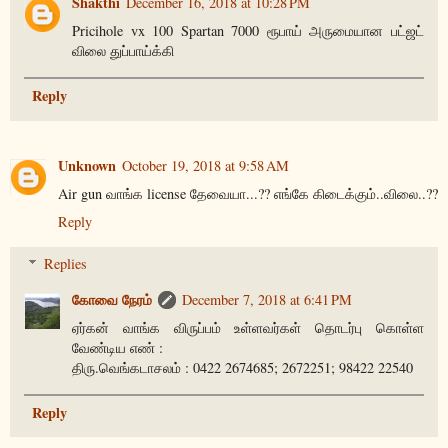
Shakthi
December 16, 2018 at 10:28 PM
Pricihole vx 100 Spartan 7000 ரூபாய் அருமையான பட்ஜட்
விலை துப்பாய்க்கி
Reply
Unknown
October 19, 2018 at 9:58 AM
Air gun வாங்க license தேவையா...?? எங்கே கிடைக்கும்..விலை..??
Reply
Replies
கோவை நேரம்
December 7, 2018 at 6:41 PM
ஏர்கன் வாங்க விருப்பம் உள்ளவர்கள் தொடர்பு கொள்ள
வேண்டிய எண் :
திரு.வெங்கடாசலம் : 0422 2674685; 2672251; 98422 22540
Reply