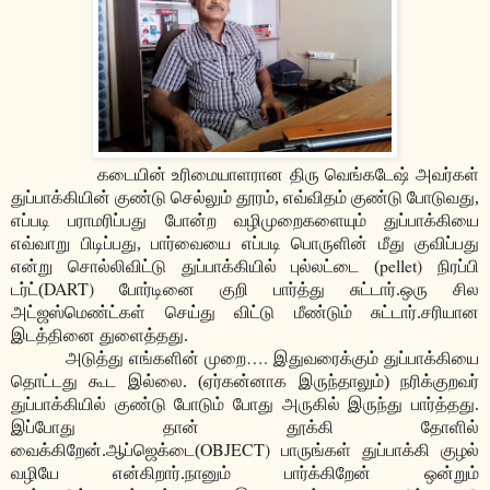
கடையின் உரிமையாளரான திரு வெங்கடேஷ் அவர்கள்
துப்பாக்கியின் குண்டு செல்லும் தூரம், எவ்விதம் குண்டு போடுவது,
எப்படி பராமரிப்பது போன்ற வழிமுறைகளையும் துப்பாக்கியை
எவ்வாறு பிடிப்பது, பார்வையை எப்படி பொருளின் மீது குவிப்பது
pellet)
என்று சொல்லிவிட்டு துப்பாக்கியில் புல்லட்டை (
நிரப்பி
DART)
டர்ட்(
போர்டினை குறி பார்த்து சுட்டார்.ஒரு சில
அட்ஜஸ்மெண்ட்கள் செய்து விட்டு மீண்டும் சுட்டார்.சரியான
இடத்தினை துளைத்தது.
….
அடுத்து எங்களின் முறை
இதுவரைக்கும் துப்பாக்கியை
தொட்டது கூட இல்லை. (ஏர்கன்னாக இருந்தாலும்) நரிக்குறவர்
துப்பாக்கியில் குண்டு போடும் போது அருகில் இருந்து பார்த்தது.
இப்போது தான் தூக்கி தோளில்
OBJECT)
வைக்கிறேன்.ஆப்ஜெக்டை(
பாருங்கள்
துப்பாக்கி குழல்
வழியே என்கிறார்.நானும் பார்க்கிறேன் ஒன்றும்