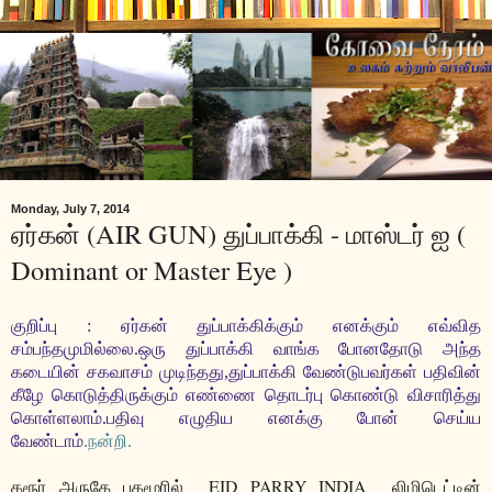
Monday, July 7, 2014
ஏர்கன் (AIR GUN) துப்பாக்கி - மாஸ்டர் ஐ (
Dominant or Master Eye )
குறிப்பு : ஏர்கன் துப்பாக்கிக்கும் எனக்கும் எவ்வித
சம்பந்தமுமில்லை.ஒரு துப்பாக்கி வாங்க போனதோடு அந்த
கடையின் சகவாசம் முடிந்தது,துப்பாக்கி வேண்டுபவர்கள் பதிவின்
கீழே கொடுத்திருக்கும் எண்ணை தொடர்பு கொண்டு விசாரித்து
கொள்ளலாம்.பதிவு எழுதிய எனக்கு போன் செய்ய
வேண்டாம்
.நன்றி.
EID PARRY INDIA
கரூர் அருகே புகழூரில்
லிமிடெட்டின்