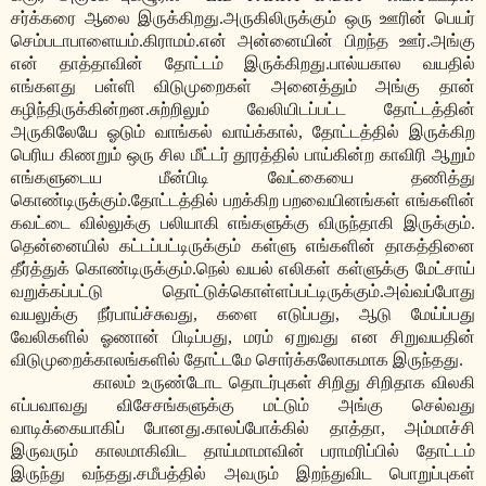
சர்க்கரை ஆலை இருக்கிறது.அருகிலிருக்கும் ஒரு ஊரின் பெயர்
செம்படாபாளையம்.கிராமம்.என் அன்னையின் பிறந்த ஊர்.அங்கு
என் தாத்தாவின் தோட்டம் இருக்கிறது.பால்யகால வயதில்
எங்களது பள்ளி விடுமுறைகள் அனைத்தும் அங்கு தான்
கழிந்திருக்கின்றன.சுற்றிலும் வேலியிடப்பட்ட தோட்டத்தின்
அருகிலேயே ஓடும் வாங்கல் வாய்க்கால், தோட்டத்தில் இருக்கிற
பெரிய கிணறும் ஒரு சில மீட்டர் தூரத்தில் பாய்கின்ற காவிரி ஆறும்
எங்களுடைய மீன்பிடி வேட்கையை தணித்து
கொண்டிருக்கும்.தோட்டத்தில் பறக்கிற பறவையினங்கள் எங்களின்
கவட்டை வில்லுக்கு பலியாகி எங்களுக்கு விருந்தாகி இருக்கும்.
தென்னையில் கட்டப்பட்டிருக்கும் கள்ளு எங்களின் தாகத்தினை
தீர்த்துக் கொண்டிருக்கும்.நெல் வயல் எலிகள் கள்ளுக்கு மேட்சாய்
வறுக்கப்பட்டு தொட்டுக்கொள்ளப்பட்டிருக்கும்.அவ்வப்போது
வயலுக்கு நீர்பாய்ச்சுவது, களை எடுப்பது, ஆடு மேய்ப்பது
வேலிகளில் ஓணான் பிடிப்பது, மரம் ஏறுவது என சிறுவயதின்
விடுமுறைக்காலங்களில் தோட்டமே சொர்க்கலோகமாக இருந்தது.
காலம் உருண்டோட தொடர்புகள் சிறிது சிறிதாக விலகி
எப்பவாவது விசேசங்களுக்கு மட்டும் அங்கு செல்வது
வாடிக்கையாகிப் போனது.காலப்போக்கில் தாத்தா, அம்மாச்சி
இருவரும் காலமாகிவிட தாய்மாமாவின் பராமரிப்பில் தோட்டம்
இருந்து வந்தது.சமீபத்தில் அவரும் இறந்துவிட பொறுப்புகள்