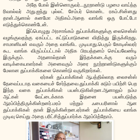
அதே போல் இன்னொருவர்...நூறாண்டு பழமை வாய்ந்த
ரிவால்வர் அது.ஐந்து புல்லட் சேம்பர் கொண்ட ரகம்.சின்னது
தான்.ஆனால் கனமோ அதிகம்.அதை வாங்கி ஒரு போட்டோ
எடுத்துக்கொண்டேன்.
இப்பொழுது அரசாங்கம் துப்பாக்கிகளுக்கு லைசென்ஸ்
வழங்குவதற்கு ஏகப்பட்ட கட்டுப்பாடுகளை விதித்து இருக்கிறது.
சாமானியன் எவரும் அதை வாங்கிட முடியாது.பெரும் கோடிஸ்வரர்
கூட வாங்க விருப்பப்பட்டால் அதிக பிரயத்தனம் செய்யவேண்டி
இருக்கும். அதனால்தான் இந்தக்கடைக்கு வரும்
வாடிக்கையாளர்கள் அனைவரும் அரை நூற்றாண்டுகளுக்கும்
மேலான துப்பாக்கிகளை கொண்டு வருகிறார்கள்.
ஏர்கன் துப்பாக்கிகள் ஆபத்தில்லாத லைசன்ஸ்
தேவைப்படாத வகையைச் சேர்ந்தவை.துப்பாக்கி சுடும் பயிற்சி பெற
இந்த வகை துப்பாக்கிகள் பயன்படுகின்றன.ஆனாலும் நம்ம
ஆட்கள் வேட்டைக்காக இதனை பயன்படுத்த
ஆரம்பித்திருக்கின்றனர்.மரம் மற்றும் ஃபைபரினால் ஆன
துப்பாக்கிகள் தான் இருக்கின்றன.ஏர்கன் துப்பாக்கியை வாங்க
முடிவு செய்து அதை பரிட்சித்துப்பார்க்க ஆரம்பித்தோம்.