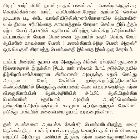
கிரடிட் கார்ட் லிமிட் தாண்டியதால் பணம் கட்ட வேண்டி நெருக்கடி
கொடுக்கின்றன கார்ட் கம்பெனிகள்.மேலும் தாய்நாடு செல்ல
முடியாத படி ஸ்டே வாங்கிவிடுகின்றனர்.கேரளாவில் அம்மாவின்
உடல் நிலை சரியில்லாத காரணத்தால் கேரளா செல்ல நிர்ப்பந்தம்
ஏற்பட லேபர் ஆபிசரின் உதவியால் வீட்டிற்கு செல்கிறார்.அம்மாவின்
கட்டாயத்தால் கேரள பெண்ணை (துபாயில் உதவி செய்த லேபர்
ஆபிசரின் உறவுக்கார பெண் ) மணக்கிறார்.அந்த பெண் அனுஸ்ரீ
ஒரு வெகுளி கிராமத்து பெண்.வசதி இல்லாத இவர் ஒரு கேரக்டர்.
டாக்டர் மீண்டும் துபாய் வர அவருக்கு சிக்கல் ஏற்படுகிறது.பணம்
இல்லாததால் இருக்கிற இடம், கார் எல்லாம் போய் நடுத்தெருவில்
நிற்கிறார்.ஊர்க்காரரான சீனிவாசன் அவருக்கு உதவி செய்து
அவருடைய லேபர் கேம்பில் தங்குகிறார்.இந்நிலையில்
ஆஸ்பத்திரியில் இவருக்கு கல்யாணம் ஆன விவரம் தெரிந்து நர்ஸ்
விலகுகிறார்.பின் ஆஸ்பத்திரியில் அட்மிட் ஆகியிருக்கிற
பெண்ணின் உதவியால் அவரின் அபார்ட்மெண்டில்
தங்குகிறார்.அவர்களுக்குள் கசமுசா ஏற்படுவதற்குள் ரோகிணி
தடுத்து டாக்டரின் மனைவியை துபாய் வரவழைக்கிறார்.
தன் கடன்களை அடைக்க கேன்சர் பெண்ணிடமிருந்து வைர
நெக்லஸ் திருட டாக்டர் மயக்க மருந்து கொடுப்பதால் பின் விளைவு
ஏற்பட்டு அப்போது பணியில் இருந்த நர்ஸ் கவனக்குறைவினால்