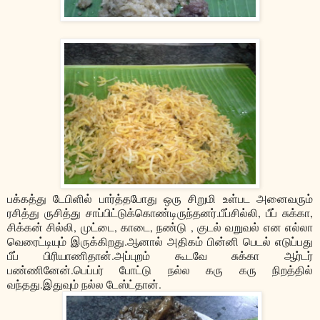
பக்கத்து டேபிளில் பார்த்தபோது ஒரு சிறுமி உள்பட அனைவரும்
ரசித்து ருசித்து சாப்பிட்டுக்கொண்டிருந்தனர்.பீப்சில்லி, பீப் சுக்கா,
சிக்கன் சில்லி, முட்டை, காடை, நண்டு , குடல் வறுவல் என எல்லா
வெரைட்டியும் இருக்கிறது.ஆனால் அதிகம் பின்னி பெடல் எடுப்பது
பீப் பிரியாணிதான்.அப்புறம் கூடவே சுக்கா ஆர்டர்
பண்ணினேன்.பெப்பர் போட்டு நல்ல கரு கரு நிறத்தில்
வந்தது.இதுவும் நல்ல டேஸ்ட்தான்.