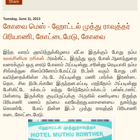
Share
Tuesday, June 11, 2013
கோவை மெஸ் - ஹோட்டல் முத்து ராவுத்தர்
பிரியாணி, கோட்டைமேடு, கோவை
இந்த வாரம் ஞாயிற்றுக்கிழமை வீட்ல இருக்கும் போது நம்ம
உலகசினிமா ரசிகன்
அவர்கிட்ட இருந்து ஒரு போன்.ஆலாந்துறை
வரைக்கும் ஒரு ரைடு போலாம் அப்படின்னு..சரின்னு ரெடியாகி நம்ம
சிங்கத்துல கிளம்பினோம்.போய்ட்டு ரிடர்ன் வரும் போது பசி
வயித்தைக்கிள்ள அடடே அப்படின்னு மணி பார்க்க இரண்டை
தொட சில நிமிடங்களே இருந்தன.எப்படி மறந்தோம் அப்படின்னு
பேசிகிட்டே உக்கடம் வந்து சேர்ந்தோம்.உக்கடம் பஸ்ஸ்டாண்ட்
பின்னாடி இருக்கிற குடியிருப்புக்கு அருகில் வண்டியை நிறுத்த
பிரியாணி மணம் நம்மை வரவேற்றது.வாசனையை நுகர்ந்து
கொண்டே போய் நின்ன இடம் முத்து ராவுத்தர் பிரியாணி
கடை.கோட்டைமேடு.