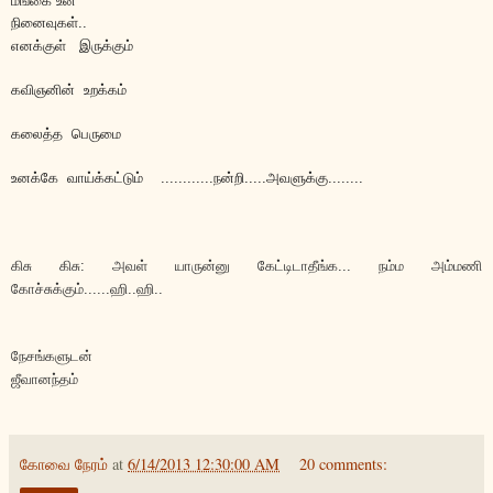
மங்கை உன்
நினைவுகள்..
இருக்கும்
எ
னக்குள்
கவிஞனின் உறக்கம்
கலைத்த பெருமை
உனக்கே வாய்
க்கட்டும்
............நன்றி.....அவளுக்கு........
கிசு கிசு: அவள் யாருன்னு கேட்டிடாதீங்க... நம்ம அம்மணி
கோச்சுக்கும்......ஹி..ஹி..
ந
ேச
ங்க
ள
ுட
ன்
ஜ
ீவ
ான
ந்த
ம்
கோவை நேரம்
at
6/14/2013 12:30:00 AM
20 comments: