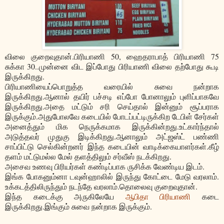
விலை குறைவுதான்.பிரியாணி 50, ஹைதராபாத் பிரியாணி 75
சுக்கா 30..முன்னை விட இப்போது பிரியாணி விலை தற்போது கூடி
இருக்கிறது.
பிரியாணியைப்பொறுத்த வரையில் சுவை நன்றாக
இருக்கிறது.ஆனால் தயிர் பச்சடி எப்போ போனாலும் புளிப்பாகவே
இருக்கிறது.அதை மட்டும் சரி செய்தால் இன்னும் சூப்பராக
இருக்கும்.அதுபோலவே கடையில் போடப்பட்டிருக்கிற டேபிள் சேர்கள்
அனைத்தும் மிக நெருக்கமாக இருக்கின்றது.உட்கார்ந்தால்
அடுத்தவர் முதுகு இடிக்கிறது.ஆனாலும் அட்ஜஸ்ட் பண்ணி
சாப்பிட்டு செல்கின்றனர் இந்த கடையின் வாடிக்கையாளர்கள்.கீழ்
தளம் மட்டுமல்ல மேல் தளத்திலும் சர்வீஸ் நடக்கிறது.
அசைவ உணவு பிரியர்கள் கண்டிப்பாக ருசிக்க வேண்டிய இடம்.
இங்க போகனும்னா டவுன்ஹாலில் இருந்து கோட்டை மேடு வரலாம்.
உக்கடத்திலிருந்தும் நடந்தே வரலாம்.தொலைவு குறைவுதான்.
இந்த கடைக்கு அருகிலேயே
ஆபிதா பிரியாணி
கடை
இருக்கிறது.இங்கும் சுவை நன்றாக இருக்கும்.