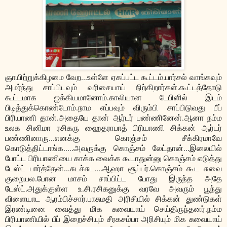
ஞாயிற்றுக்கிழமை வேற...உள்ளே ஏகப்பட்ட கூட்டம்.பார்சல் வாங்கவும்
அமர்ந்து சாப்பிடவும் வரிசையாய் நிற்கிறார்கள்.கூட்டத்தோடு
கூட்டமாக ஐக்கியமானோம்.காலியான டேபிளில் இடம்
பிடித்துக்கொண்டோம்.நாம எப்பவும் விரும்பி சாப்பிடுவது பீப்
பிரியாணி தான்.அதையே தான் ஆர்டர் பண்ணினேன்.ஆனா நம்ம
உலக சினிமா ரசிகரு ஹைதராபாத் பிரியாணி சிக்கன் ஆர்டர்
பண்ணினாரு...எனக்கு கொஞ்சம் சீக்கிரமாவே
கொடுத்திட்டாங்க.....அவருக்கு கொஞ்சம் லேட்தான்...இலையில்
போட்ட பிரியாணியை காக்க வைக்க கூடாதுன்னு கொஞ்சம் எடுத்து
டேஸ்ட் பார்த்தேன்...சுடச்சுட....ஆஹா சூப்பர்.கொஞ்சம் கூட சுவை
குறையல.போன மாசம் சாப்பிட்ட போது இருந்த அதே
டேஸ்ட்.அதுக்குள்ள உ.சி.ரசிகனுக்கு வரவே அவரும் பூந்து
விளையாட ஆரம்பிச்சார்.பாசுமதி அரிசியில் சிக்கன் துண்டுகள்
இரண்டினை வைத்து மிக சுவையாய் செய்திருந்தனர்.நம்ம
பிரியாணியில் பீப் இறைச்சியும் சீரகசம்பா அரிசியும் மிக சுவையாய்