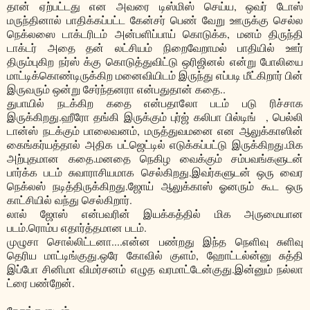
தான் ஏற்பட்டது என அவரை டிஸ்மிஸ் செய்ய, ஒவர் டோஸ்
மருந்தினால் பாதிக்கப்பட்ட கேன்சர் பெண் வேறு ஊருக்கு செல்ல
நெக்லஸை டாக்டரிடம் அன்பளிப்பாய் கொடுக்க, மனம் திருந்தி
டாக்டர் அதை தன் லட்சியம் நிறைவேறாமல் பாதியில் ஊர்
திரும்புகிற நர்ஸ் க்கு கொடுத்துவிட்டு ஒரிஜினல் என்று போலியை
மாட்டிக்கொண்டிருக்கிற மனைவியிடம் இருந்து எப்படி மீட்கிறார் பின்
இருவரும் ஒன்று சேர்ந்தனரா என்பதுதான் கதை..
துபாயில் நடக்கிற கதை என்பதாலோ படம் படு ரிச்சாக
இருக்கிறது.ஹீரோ தங்கி இருக்கும் புர்ஜ் கலிபா பில்டிங் , பெல்லி
டான்ஸ் நடக்கும் பாலைவனம், மருத்துவமனை என ஆலுக்காஸின்
கைங்கர்யத்தால் அதிக பட்ஜெட்டில் எடுக்கப்பட்டு இருக்கிறது.மிக
அற்புதமான கதை.மனதை நெகிழ வைக்கும் சம்பவங்களுடன்
பார்க்க படம் சுவாராசியமாக செல்கிறது.இவர்களுடன் ஒரு வைர
நெக்லஸ் நடித்திருக்கிறது.ஜோய் ஆலுக்காஸ் ஓனரும் கூட ஒரு
காட்சியில் வந்து செல்கிறார்.
லால் ஜோஸ் என்பவரின் இயக்கத்தில் மிக அருமையான
படம்.ரொம்ப எதார்த்தமான படம்.
முழுசா சொல்லிட்டனா....என்ன பண்றது இந்த நெளிவு சுளிவு
தெரிய மாட்டிங்குது.ஒரே கோவில் குளம், ஹோட்டல்ன்னு சுத்தி
இப்போ சினிமா விமர்சனம் எழுத வரமாட்டேன்குது.இன்னும் நல்லா
ட்ரை பண்றேன்.