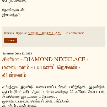
பொறுப்பில்லை.
நேசங்களுடன்
ஜீவானந்தம்
கோவை நேரம்
at
6/29/2013 09:42:00 AM
36 comments:
Share
Saturday, June 22, 2013
சினிமா - DIAMOND NECKLACE -
மலையாளம் - டயமண்ட் நெக்லஸ் -
விமர்சனம்
சமீபத்துல இரண்டு மலையாளப்படங்கள் பார்த்தேன். இரண்டும்
சூப்பர் டூப்பர் ஹிட் ஆன படங்கள்.ஒண்ணு 22 ஃபீமேல் கோட்டயம்,
இன்னொன்ணு டயமண்ட் நெக்லஸ் .
முதலில் டயமண்ட் நெக்லஸ் பத்தி பார்ப்போம்
டைரக்டர் - லால் ஜோஸ்