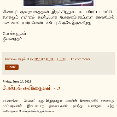
விலையும் குறைவாகத்தான் இருக்கிறது.சுட சுட புரோட்டா சாப்பிட
போகனும் என்றால் கண்டிப்பாக போகலாம்.சாய்பாபா காலனியில்
கண்ணன் டிபார்ட்மெண்ட் ஸ்டோர் அருகே இருக்கிறது.
நேசங்களுடன்
ஜீவானந்தம்
கோவை நேரம்
at
6/19/2013 01:03:00 PM
15 comments:
Share
Friday, June 14, 2013
பேஸ்புக் கவிதைகள் - 5
எவ்வளவோ வேலைப் பளு இருந்தாலும் அவளின் நினைவுகளில் நனைவது
சுகம்.அவளின் இடைவிடாத நினைவுகளில் நலிந்து போனதால் வந்த
கவிதைகள்.பேஸ் புக்கில் கிறுக்கியவை...