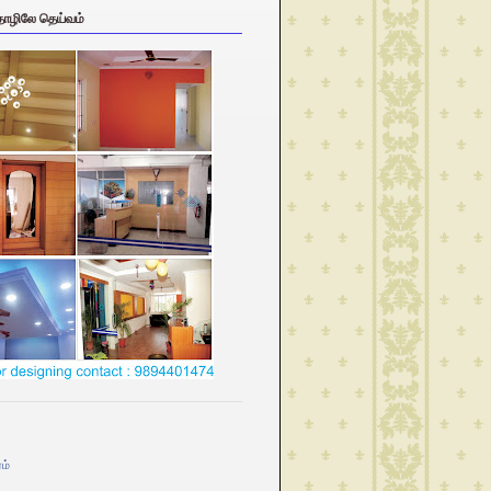
தொழிலே தெய்வம்
ம்