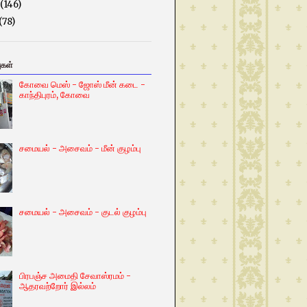
(146)
(78)
ுகள்
கோவை மெஸ் - ஜோஸ் மீன் கடை -
காந்திபுரம், கோவை
சமையல் - அசைவம் - மீன் குழம்பு
சமையல் - அசைவம் - குடல் குழம்பு
பிரபஞ்ச அமைதி சேவாஸ்ரமம் -
ஆதரவற்றோர் இல்லம்