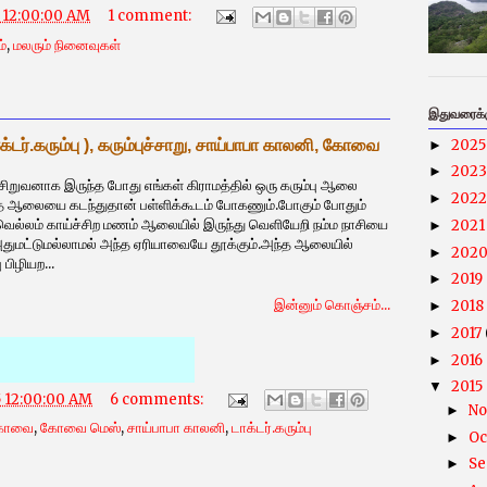
5 12:00:00 AM
1 comment:
்
,
மலரும் நினைவுகள்
இதுவரைக்கு
202
்.கரும்பு ), கரும்புச்சாறு, சாய்பாபா காலனி, கோவை
►
202
►
ாக இருந்த போது எங்கள் கிராமத்தில் ஒரு கரும்பு ஆலை
202
►
்த ஆலையை கடந்துதான் பள்ளிக்கூடம் போகணும்.போகும் போதும்
வெல்லம் காய்ச்சிற மணம் ஆலையில் இருந்து வெளியேறி நம்ம நாசியை
202
►
அதுமட்டுமல்லாமல் அந்த ஏரியாவையே தூக்கும்.அந்த ஆலையில்
202
►
ு பிழியற...
2019
►
இன்னும் கொஞ்சம்...
2018
►
2017
►
2016
►
2015
▼
5 12:00:00 AM
6 comments:
N
►
ோவை
,
கோவை மெஸ்
,
சாய்பாபா காலனி
,
டாக்டர்.கரும்பு
Oc
►
Se
►