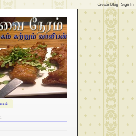
ையல்
E