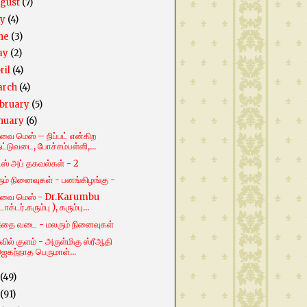
gust
(7)
ly
(4)
ne
(3)
ay
(2)
ril
(4)
arch
(4)
bruary
(5)
nuary
(6)
ை மெஸ் – நிப்பட் என்கிற
ட்டுவடை, போச்சம்பள்ளி,...
்ஸ் அப் தகவல்கள் - 2
ும் நினைவுகள் - பனங்கிழங்கு -
வை மெஸ் - Dr.Karumbu
டாக்டர்.கரும்பு ), கரும்பு...
்தை வடை - மலரும் நினைவுகள்
ில் குளம் - அருள்மிகு ஸ்ரீஆதி
ெகந்நாத பெருமாள்...
(49)
(91)