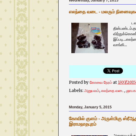
Wednesday, January 7, 2015
எலந்தை வடை - மலரும் நினைவுக
டவுசர் போட்
தின்பண்டம்.தா
விற்றுக்கொண்ட
இப்படி...எலந
வாங்கி...
Posted by
கோவை நேரம்
at
1/07/201
Labels:
அனுபவம்
,
எலந்தை வடை
,
ஞாபக
Monday, January 5, 2015
கோவில் குளம் - அருள்மிகு ஸ்ரீஆ
இராமநாதபுரம்
அனைவருக்கும்