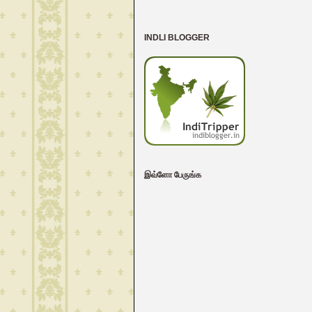
INDLI BLOGGER
இவ்ளோ பேருங்க