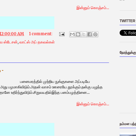
இன்னும் கொஞ்சம்...
TWITTER
 12:00:00 AM
1 comment:
வே ஸ்டேசன்
,
வாட்ஸ் அப் தகவல்கள்
நேரத்துக்க
 -
தில் முற்றிய நுங்குகளை அப்படியே
ல் அது பழமாகிவிடும்.அதன் வாசம் ஊரையே தூக்கும்.நன்கு பழுத்த
தானே உதிர்ந்துவிடும்.சிறுவயதில்இந்த பனம்பழத்தினை...
இன்னும் கொஞ்சம்...
நம்மள பத்த