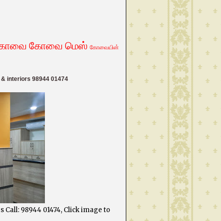
கோவை
கோவை மெஸ்
கோவையின்
 interiors 98944 01474
s Call: 98944 01474, Click image to