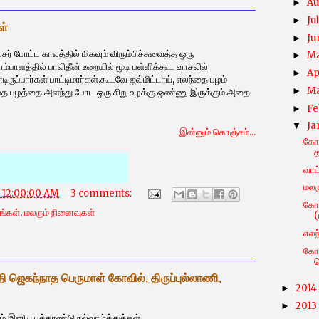
Au
►
Ju
►
ள்
Ju
►
ட காலத்தில் மிகவும் விரும்பிச்சுவைத்த ஒரு
M
►
ம்பாளத்தில் பாலிதீன் உறையில் மூடி பள்ளிக்கூட வாசலில்
Ap
►
ிருப்பார்கள் பாட்டிமார்கள்.கூடவே ஜவ்மிட்டாய், எலந்தை பழம்
M
►
்தை பழத்தை அளந்து போட ஒரு சிறு உழக்கு ஒண்ணு இருக்கும்.அதை
Fe
►
Ja
▼
இன்னும் கொஞ்சம்...
கோவ
த
வாட
மலர
5 12:00:00 AM
3 comments:
கோ
ங்கள்
,
மலரும் நினைவுகள்
(
எலந
கோவ
ஜ
தி ஜெகந்நாத பெருமாள் கோவில், திருப்புல்லாணி,
2014
►
2013
►
 இனிய புத்தாண்டு நல்வாழ்த்துக்கள்