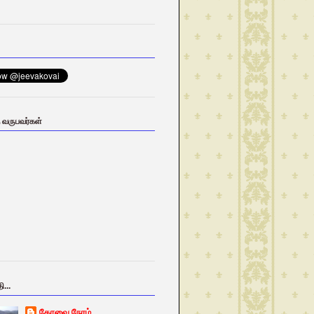
ு வருபவர்கள்
ி...
கோவை நேரம்