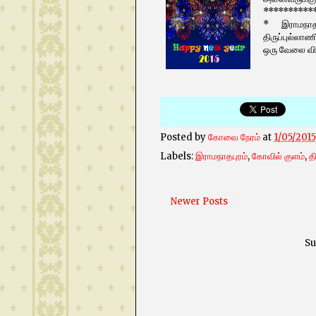
**********
* இராமநாதபுர
திருப்புல்லா
ஒரு வேலை விச
Posted by
கோவை நேரம்
at
1/05/2015
Labels:
இராமநாதபுரம்
,
கோவில் குளம்
,
த
Newer Posts
Su