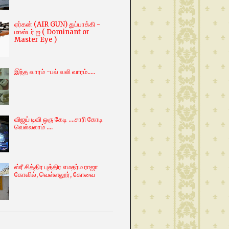
ஏர்கன் (AIR GUN) துப்பாக்கி -
மாஸ்டர் ஐ ( Dominant or
Master Eye )
இந்த வாரம் -பல் வலி வாரம்.....
விஜய் டிவி ஒரு கேடி ....சாரி கோடி
வெல்லலாம் ....
ஸ்ரீ சித்திர புத்திர எமதர்ம ராஜா
கோவில், வெள்ளலூர், கோவை