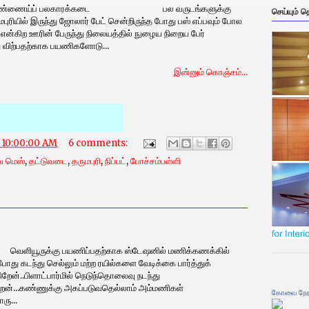
எண்ணைய்ப் பலகாரக்கடை பல வருடங்களுக்கு
செய்யும் 
புரியில் இருந்து ஜோலார் பேட் சென்றிருந்த போது பஸ் எப்பவும் போல
 என்கிற ஊரின் பேருந்து நிலையத்தில் நுழைய நிறைய பேர்
விற்பதற்காக பயணிகளோடு...
இன்னும் கொஞ்சம்...
5 10:00:00 AM
6 comments:
 மெஸ்
,
தட்டுவடை
,
தருமபுரி
,
நிப்பட்
,
போச்சம்பள்ளி
்கு பயணிப்பதற்காக ஸ்டேஷனில் மணிக்கணக்கில்
் போது கடந்து செல்லும் மற்ற ரயில்களை வேடிக்கை பார்த்துக்
றேன்..பிளாட்பார்மில் நெடுந்தொலைவு நடந்து
றேன்...கண்ணுக்கு அகப்படுவதெல்லாம் அம்மணிகள்
கோவை நேர
ரு...