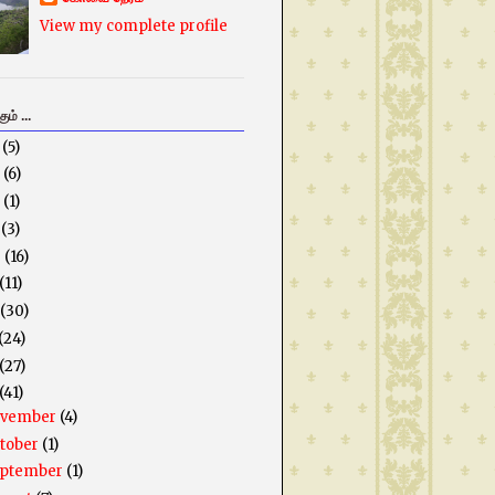
View my complete profile
ம் ...
5
(5)
3
(6)
2
(1)
1
(3)
0
(16)
(11)
(30)
(24)
(27)
(41)
ovember
(4)
tober
(1)
ptember
(1)