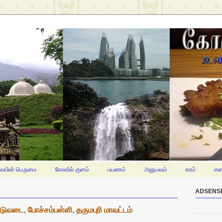
யின் பெருமை
கோவில் குளம்
பயணம்
அனுபவம்
கரம்
சம
ADSENS
டுவடை, போச்சம்பள்ளி, தருமபுரி மாவட்டம்