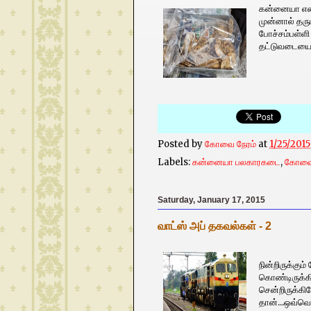
கன்னையா 
முன்னால் தரும
போச்சம்பள்ளி
தட்டுவடையை 
Posted by
கோவை நேரம்
at
1/25/201
Labels:
கன்னையா பலகாரகடை
,
கோவை
Saturday, January 17, 2015
வாட்ஸ் அப் தகவல்கள் - 2
வெளியூருக
நின்றிருக்கும
கொண்டிருக்கி
சென்றிருக்கி
தான்...ஒவ்வொ