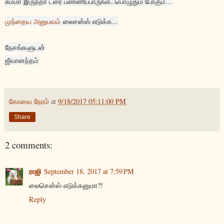
சும்மா இருந்தா ட்ரை பண்ணிப்பாருங்க..பொழுதும் போகும்…
முந்தைய அனுபவம்
லைசன்ஸ் எடுக்க...
நேசங்களுடன்
ஜீவானந்தம்
கோவை நேரம்
at
9/18/2017 05:11:00 PM
Share
2 comments:
ராஜி
September 18, 2017 at 7:59 PM
லைசென்ஸ் எடுக்கனுமா?!
Reply