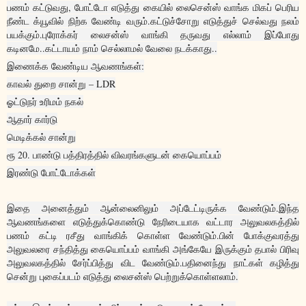
பணம் கட்டுவது, போட்டோ எடுத்து கையில் லைசென்ஸ் வாங்க மிகப் பெரிய
நீண்ட க்யூவில் நிற்க வேண்டி வரும்.கட்டுச்சோறு எடுத்துச் செல்வது நலம்
பயக்கும்.புரோக்கர் லைசன்ஸ் வாங்கி தருவது எல்லாம் இப்போது
கடினமே..கட்டாயம் நாம் செல்லாமல் வேலை நடக்காது..
இணைக்க வேண்டிய ஆவணங்கள்:
காவல் துறை சான்று – LDR
ஓட்டுநர் உரிமம் நகல்
ஆதார் கார்டு
மெடிக்கல் சான்று
ரூ 20. பாண்டு பத்திரத்தில் விவரங்களுடன் கையொப்பம்
இரண்டு போட்டோக்கள்
இதை அனைத்தும் ஆன்லைனிலும் அப்டேட்டிருக்க வேண்டும்.இந்த
ஆவணங்களை எடுத்துக்கொண்டு நேரிடையாக வட்டார அலுவலகத்தில்
பணம் கட்டி ரசீது வாங்கிக் கொள்ள வேண்டும்.பின் போக்குவரத்து
அலுவலரை சந்தித்து கையொப்பம் வாங்கி அங்கேயே இருக்கும் தபால் பிரிவு
அலுவலகத்தில் சேர்ப்பித்து விட வேண்டும்.பதினைந்து நாட்கள் கழித்து
சென்று புகைப்படம் எடுத்து லைசன்ஸ் பெற்றுக்கொள்ளலாம்.