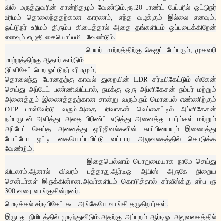
வில் மருத்துவரின் சான்றிதழும் வேண்டும்.ரூ.20 பாண்ட் பேப்பரில் ஓட்டுநர்
உரிமம் தொலைந்ததற்கான காரணம், எந்த வழக்கும் இல்லை எனவும்,
ஓட்டுநர் உரிமம் திரும்ப கிடைத்தால் அதை தங்களிடம் ஒப்படைக்கிறேன்
எனவும் எழுதி கையொப்பமிட வேண்டும்.
பெயர் மாற்றத்திற்கு
கெஜட் பேப்பரும், முகவரி
மாற்றத்திற்கு ஆதார் கார்டும்
டூப்ளிகேட் பெற ஓட்டுநர் உரிமமும்,
தொலைந்து போனதற்கு காவல் துறையின் LDR சர்டிபிகேட்டும் ஸ்கேன்
செய்து அப்டேட் பண்ணிவிட்டால், நமக்கு ஒரு அப்ளிகேசன் நம்பர் மற்றும்
அனைத்தும் இணைத்ததற்கான சான்று வரும்.நம் மொபைல் எண்ணிற்கும்
OTP பாஸ்வேர்டு வரும்.அதை பரிவாகன் வெப்சைட்டில் அப்ளிகேசன்
நம்பருடன் அளித்து அதை பிரிண்ட் எடுத்து அனைத்து பார்ம்கள் மற்றும்
அப்டேட் செய்த அனைத்து ஒரிஜினல்களின் காப்பியையும் இணைத்து
போட்டோ ஒட்டி கையொப்பமிட்டு வட்டார அலுவலகத்தில் கொடுக்க
வேண்டும்.
இதையெல்லாம் பொறுமையாக நாமே செய்து
விடலாம்.ஆனால் விவரம் பத்தாது.ஆர்டிஓ ஆபிஸ் அருகே நிறைய
சென்டர்கள் இருக்கின்றன.அவர்களிடம் கொடுத்தால் சர்வீஸ்க்கு ஏற்ப ரூ
300 வரை வாங்குகின்றனர்.
மெடிக்கல் சர்டிபிகேட் கூட அங்கேயே வாங்கி தருகிறார்கள்.
இருபது நிமிடத்தில் முடிந்துவிடும்.அதற்கு அப்புறம் ஆர்டிஓ அலுவலகத்தில்