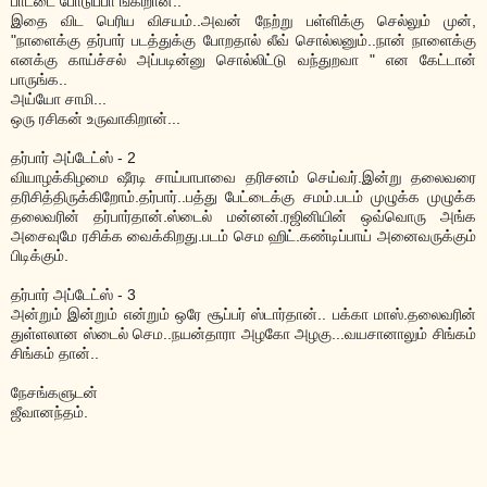
பாட்டை போடுப்பா ங்கிறான்..
இதை விட பெரிய விசயம்..அவன் நேற்று பள்ளிக்கு செல்லும் முன்,
"நாளைக்கு தர்பார் படத்துக்கு போறதால் லீவ் சொல்லனும்..நான் நாளைக்கு
எனக்கு காய்ச்சல் அப்படின்னு சொல்லிட்டு வந்துறவா " என கேட்டான்
பாருங்க..
அய்யோ சாமி...
ஒரு ரசிகன் உருவாகிறான்...
தர்பார் அப்டேட்ஸ் - 2
வியாழக்கிழமை ஷீரடி சாய்பாபாவை தரிசனம் செய்வர்.இன்று தலைவரை
தரிசித்திருக்கிறோம்.தர்பார்..பத்து பேட்டைக்கு சமம்.படம் முழுக்க முழுக்க
தலைவரின் தர்பார்தான்.ஸ்டைல் மன்னன்.ரஜினியின் ஒவ்வொரு அங்க
அசைவுமே ரசிக்க வைக்கிறது.படம் செம ஹிட்.கண்டிப்பாய் அனைவருக்கும்
பிடிக்கும்.
தர்பார் அப்டேட்ஸ் - 3
அன்றும் இன்றும் என்றும் ஒரே சூப்பர் ஸ்டார்தான்..
பக்கா மாஸ்.தலைவரின்
துள்ளலான ஸ்டைல் செம..நயன்தாரா அழகோ அழகு...வயசானாலும் சிங்கம்
சிங்கம் தான்..
நேசங்களுடன்
ஜீவானந்தம்.