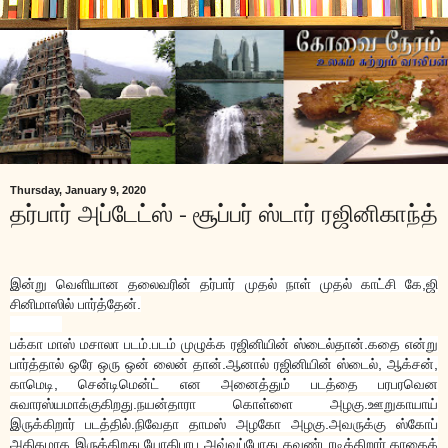
Thursday, January 9, 2020
தர்பார் அப்டேட்ஸ் - சூப்பர் ஸ்டார் ரஜினிகாந்த்
இன்று வெளியான தலைவரின் தர்பார் முதல் நாள் முதல் காட்சி கே,ஜி
சினிமாஸில் பார்த்தேன்.
பக்கா மாஸ் மசாலா படம்.படம் முழுக்க ரஜினியின் ஸ்டைல்தான்.கதை என்று
பார்த்தால் ஒரே ஒரு ஒன் லைன் தான்.ஆனால் ரஜினியின் ஸ்டைல், ஆக்சன்,
காமெடி, சென்டிமென்ட் என அனைத்தும் படத்தை பரபரவென
சுவாரஸ்யமாக்குகிறது.நயன்தாரா கொள்ளை அழகு.ஊறுகாயாய்
இருக்கிறார் படத்தில்.நிவேதா தாமஸ் அழகோ அழகு.அவருக்கு ஸ்கோப்
அதிகமாக இருக்கிறது.யோகிபாபு அவ்வப்போது கவுண்டரடிக்கிறார்.காதைக்