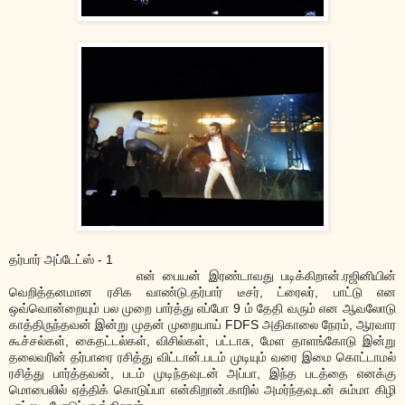
தர்பார் அப்டேட்ஸ் - 1
என் பையன் இரண்டாவது படிக்கிறான்.ரஜினியின்
வெறித்தனமான ரசிக வாண்டு.தர்பார் டீசர், ட்ரைலர், பாட்டு என
ஒவ்வொன்றையும் பல முறை பார்த்து எப்போ 9 ம் தேதி வரும் என ஆவலோடு
காத்திருந்தவன் இன்று முதன் முறையாய் FDFS அதிகாலை நேரம், ஆரவார
கூச்சல்கள், கைதட்டல்கள், விசில்கள், பட்டாசு, மேள தாளங்கோடு இன்று
தலைவரின் தர்பாரை ரசித்து விட்டான்.படம் முடியும் வரை இமை கொட்டாமல்
ரசித்து பார்த்தவன், படம் முடிந்தவுடன் அப்பா, இந்த படத்தை எனக்கு
மொபைலில் ஏத்திக் கொடுப்பா என்கிறான்.க
ாரில் அமர்ந்தவுடன் சும்மா கிழி