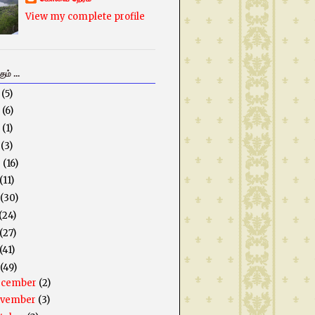
View my complete profile
ம் ...
5
(5)
3
(6)
2
(1)
1
(3)
0
(16)
(11)
(30)
(24)
(27)
(41)
(49)
ecember
(2)
ovember
(3)