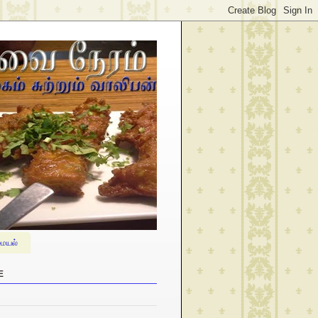
ையல்
E