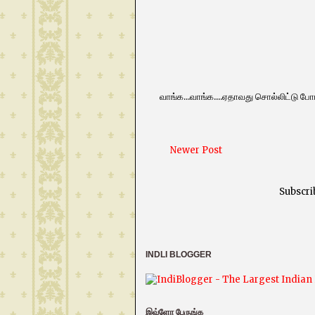
வாங்க...வாங்க....ஏதாவது சொல்லிட்டு போங
Newer Post
Subscri
INDLI BLOGGER
இவ்ளோ பேருங்க