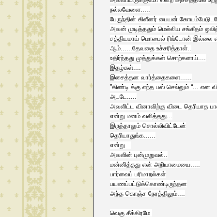
நல்லவேளை.....
பேருந்தின் கிளீனர் பையன் கோயம்பேடு.
அவன் முடித்ததும் மெல்லிய சங்கீதம் ஒலித
சத்தியமாய் மொபைல் ரிங்டோன் இல்லை என்
ஆம்......தேவதை உச்சரித்தாள்..
உதிர்ந்தது முத்துக்கள் சொற்களாய்....
இதழ்கள்....
இசைத்தன வார்த்தைகளை......
”கிண்டி க்கு எந்த பஸ் செல்லும் “... என 
அடடே.....
அவளிட்ட வினாவிற்கு விடை தெரியாத ப
என்று மனம் வலித்தது...
இருந்தாலும் சொல்லிவிட்டேன்
தெரியாதுங்க......
என்று...
அவளின் புன்முறுவல்..
மன்னித்தது என் அறியாமையை.....
பார்வைப் பரிமாறல்கள்
பயணப்பட்டுக்கொண்டிருந்தன
அந்த கொஞ்ச நேரத்திலும்....
வெகு சீக்கிரமே