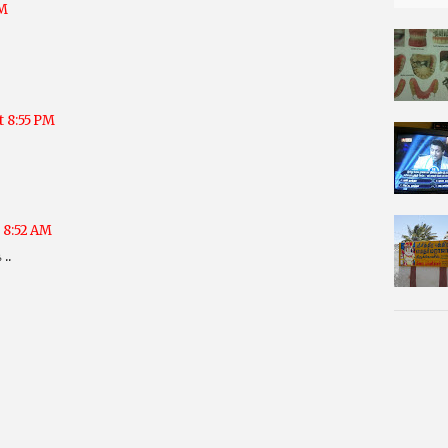
AM
at 8:55 PM
t 8:52 AM
..