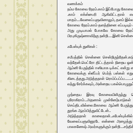
வணக்கம்
நம்ம கோவை நேரம்.காம் இப்போது கோவை ந
.காம் எக்ஸ்பைரி ஆகிவிட்டதால் எ
மாதம்....வேலைப்பளுவினாலும், தளம் இல
கோவை நேரம்.காம் தளத்தினை எப்படியும் 
அது முடியாமல் போகவே கோவை நேரம்
பிரபுகிருஷ்ணாவிற்கு நன்றி.....இனி சென்
ஃபேஸ்புக் துளிகள் :
சமீபத்தில் சென்னை சென்றிருந்தேன்.கடு
வந்தேன்.மெட்ரோ திட்டத்தால் நிறைய ஒன
ஆம்னி பேருந்தில் ஈஸியாக டிக்கட் என்ற
கோவைக்கு ஸ்லீப்பர் பெர்த் பஸ்கள் எது
கிடைத்தது.அடுத்தநாள் ரொம்ப்பப்ப்ப...
வந்து சேர்க்கவும், அன்றைய பகல்பொழுதும
முந்தைய இரவு கோவையிலிருந்து ச
புரோகிராம்...அதனால் முன்னேற்பாடுகள் 
செய்திடவில்லை.கோவை ஆம்னி பேருந்து நி
தூங்க ஆரம்பித்துவிட்டேன்..
அடுத்தநாள் காலைதான்..ஃபேஸ்புக்க
வேலைப்பளுவினூடே என்னை அழைத்து நலம
பாலகணேஷ் அவர்களுக்கும் நன்றி....சந்தி