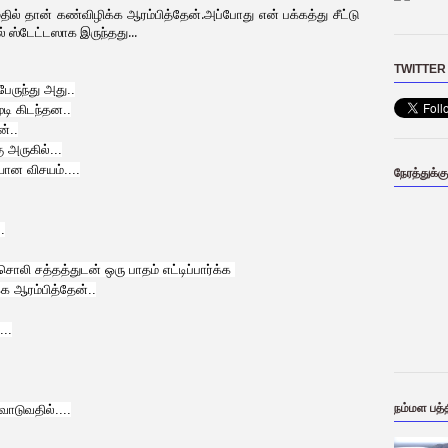
ல் தான் கண்விழிக்க ஆரம்பித்தேன்.அப்போது என் பக்கத்து சீட்டு
ஸ்டேட்டஸாக இருந்தது...
TWITTER
ேருந்து அது..
ூடி கிடந்தன..
்..
 அருகில்...
ான விசயம்....
நேரத்துக்க
.
ொலி சத்தத்துடன் ஒரு பாதம் எட்டிப்பார்க்க
்க ஆரம்பித்தேன்..
..
நம்மள பத்த
வாடுவதில்....