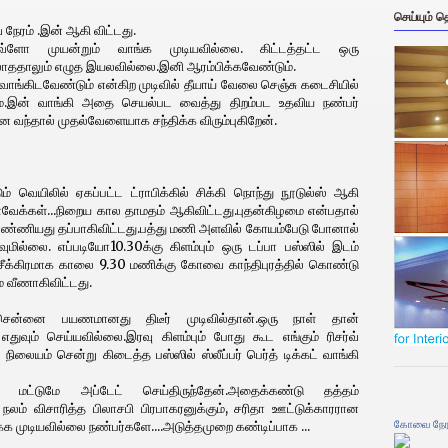
செய்யும் 
ேரம் .இன் ஆகி விட்டது.
வ்ளோ முயன்றும் வாங்க முடியவில்லை. கிட்டத்தட்ட ஒரு
்லாததாலும் எழுத இயலவில்லை.இனி ஆரம்பிக்கவேண்டும்.
வாங்கிடவேண்டும் என்கிற முடிவில் தீயாய் வேலை செஞ்சு கடைசியில்
.இன் வாங்கி அதை செயல்பட வைத்து திறம்பட உதவிய நண்பர்
னை வந்தால் முதல்வேளையாக சந்திக்க விரும்புகிறேன்.
ம் வெயிலில் ஏகப்பட்ட ட்ராபிக்கில் சிக்கி நொந்து நூடுல்ஸ் ஆகி
்வேக்கள்...நிறைய கால தாமதம் ஆகிவிட்டது.புதன்கிழமை என்பதால்
ு எண்ணியது தப்பாகிவிட்டது.பத்து மணி அளவில் கோயம்பேடு போனால்
வுமில்லை. எப்படியோ10.30க்கு கிளம்பும் ஒரு டப்பா பஸ்ஸில் இடம்
.....சீக்கிரமாக காலை 9.30 மணிக்கு கோவை காந்திபுரத்தில் கொண்டு
் வீணாகிவிட்டது.
ென்னை பயணமானது திடீர் முடிவில்தான்.ஒரு நாள் தான்
எதுவும் செய்யவில்லை.இரவு கிளம்பும் போது கூட எங்கும் ரிசர்வ்
லையம் சென்று கிடைத்த பஸ்ஸில் ஸ்லீப்பர் பெர்த் டிக்கட் வாங்கி
ில் மட்டுமே அப்டேட் செய்திருந்தேன்.அதைக்கண்டு தத்தம்
் விசாரித்த பிலாசபி பிரபாகரனுக்கும், சரிதா ஊட்டுக்காரரான
கோவை நேர
க்க முடியவில்லை நண்பர்களே....அடுத்தமுறை கண்டிப்பாக ...