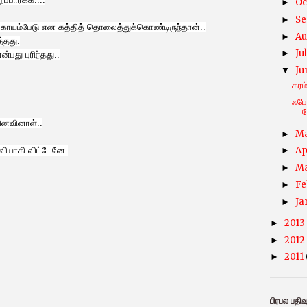
Oc
►
Se
►
.கோயம்பேடு என கத்தித் தொலைத்துக்கொண்டிருந்தான்..
Au
►
்தது.
Ju
►
பது புரிந்தது..
Ju
▼
கரம
ஃபே
ந
வினவினாள்..
M
►
Ap
ாவியாகி விட்டேனே
►
M
►
Fe
►
Ja
►
2013
►
2012
►
2011
►
பிரபல பதிவ