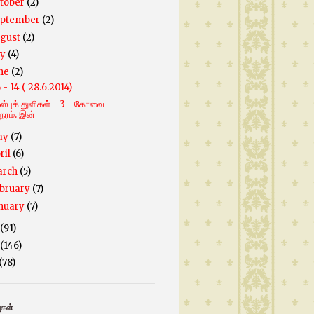
tober
(2)
ptember
(2)
gust
(2)
ly
(4)
ne
(2)
் - 14 ( 28.6.2014)
ஸ்புக் துளிகள் - 3 - கோவை
ேரம். இன்
ay
(7)
ril
(6)
arch
(5)
bruary
(7)
nuary
(7)
(91)
(146)
(78)
ுகள்