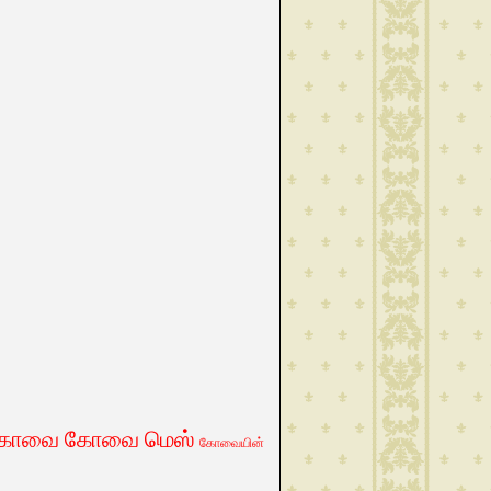
கோவை
கோவை மெஸ்
கோவையின்