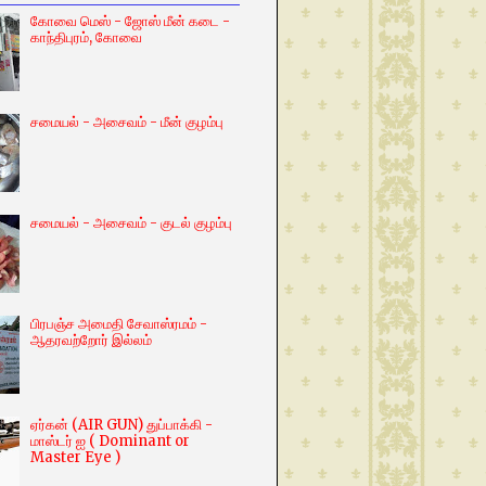
கோவை மெஸ் - ஜோஸ் மீன் கடை -
காந்திபுரம், கோவை
சமையல் - அசைவம் - மீன் குழம்பு
சமையல் - அசைவம் - குடல் குழம்பு
பிரபஞ்ச அமைதி சேவாஸ்ரமம் -
ஆதரவற்றோர் இல்லம்
ஏர்கன் (AIR GUN) துப்பாக்கி -
மாஸ்டர் ஐ ( Dominant or
Master Eye )