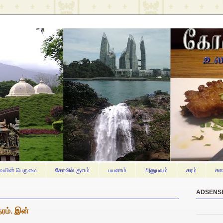
யின் பெருமை
கோவில் குளம்
பயணம்
அனுபவம்
கரம்
சம
ADSENS
ேரம். இன்