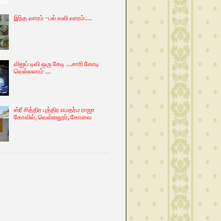
இந்த வாரம் -பல் வலி வாரம்.....
விஜய் டிவி ஒரு கேடி ....சாரி கோடி
வெல்லலாம் ....
ஸ்ரீ சித்திர புத்திர எமதர்ம ராஜா
கோவில், வெள்ளலூர், கோவை