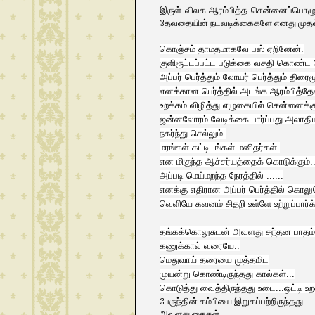
இருள் விலக ஆரம்பித்த சென்னைப்பொழுதி
தேவதையின் நடவடிக்கைகளே எனது முதல் 
கொஞ்சம் தாமதமாகவே பஸ் ஏறினேன்.
குளிரூட்டப்பட்ட படுக்கை வசதி கொண்ட ப
அப்பர் பெர்த்தும் லோயர் பெர்த்தும் திரைம
எனக்கான பெர்த்தில் அடங்க ஆரம்பித்தேன
உறக்கம் விழித்து எழுகையில் சென்னைக்கு
ஜன்னலோரம் வேடிக்கை பார்ப்பது அலாதிய
நகர்ந்து செல்லும்
மரங்கள் கட்டிடங்கள் மனிதர்கள்
என மிகுந்த ஆச்சர்யத்தைக் கொடுக்கும்..
அப்படி மெய்மறந்த
நேரத்தில் ......
எனக்கு எதிரான அப்பர் பெர்த்தில் கொலுச
வெளியே கவனம் சிதறி உள்ளே உற்றுப்பார்க
தங்கக்கொலுசுடன் அவளது சந்தன பாதம்.
கணுக்கால் வரையே..
மெதுவாய் தரையை முத்தமிட
முயன்று கொண்டிருந்தது கால்கள்...
கொடுத்து வைத்திருந்தது உடை...ஒட்டி உற
பேருந்தின் கம்பியை இறுகப்பற்றிருந்தது
அவளது கைகள்...