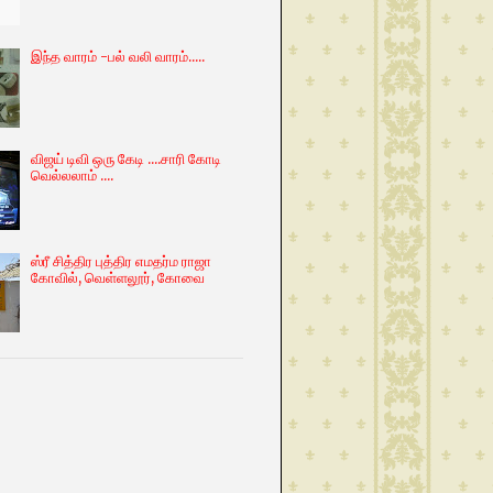
இந்த வாரம் -பல் வலி வாரம்.....
விஜய் டிவி ஒரு கேடி ....சாரி கோடி
வெல்லலாம் ....
ஸ்ரீ சித்திர புத்திர எமதர்ம ராஜா
கோவில், வெள்ளலூர், கோவை