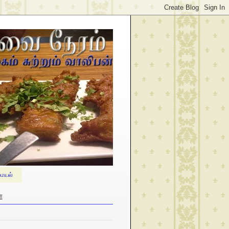
ையல்
E