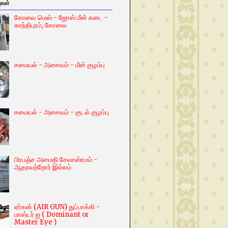
ுகள்
கோவை மெஸ் - ஜோஸ் மீன் கடை -
காந்திபுரம், கோவை
சமையல் - அசைவம் - மீன் குழம்பு
சமையல் - அசைவம் - குடல் குழம்பு
பிரபஞ்ச அமைதி சேவாஸ்ரமம் -
ஆதரவற்றோர் இல்லம்
ஏர்கன் (AIR GUN) துப்பாக்கி -
மாஸ்டர் ஐ ( Dominant or
Master Eye )