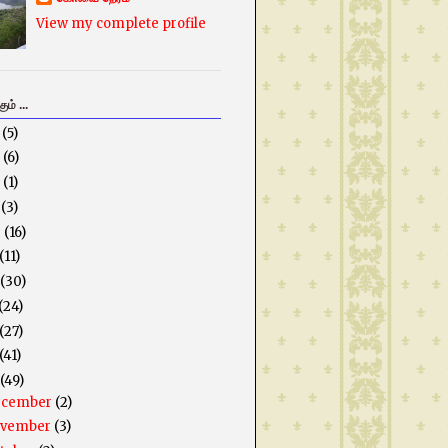
View my complete profile
ம் ...
5
(5)
3
(6)
2
(1)
1
(3)
0
(16)
(11)
(30)
(24)
(27)
(41)
(49)
ecember
(2)
ovember
(3)