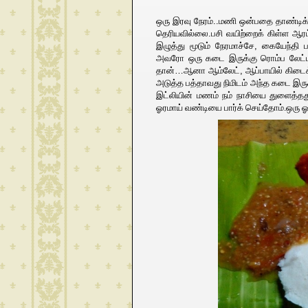
ஒரு இரவு நேரம்..மணி ஒன்பதை தாண்டிக
தெரியவில்லை.பசி வயிற்றைக் கிள்ள ஆரம
இழுத்து மூடும் நேரமாச்சே, கையேந்த
அவரோ ஒரு கடை இருக்கு ரொம்ப லேட்டாத
தான்…ஆனா ஆம்லேட், ஆப்பாயில் கிடைக
அடுத்த பத்தாவது நிமிடம் அந்த கடை இருக
இட்லியின் மணம் நம் நாசியை துளைத்தது
ஓரமாய் வண்டியை பார்க் செய்தோம்.ஒரு ஓட்