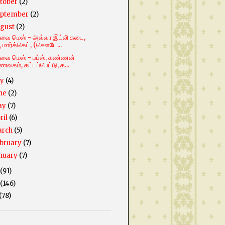
tober
(2)
ptember
(2)
gust
(2)
ை மெஸ் - அவ்வா இட்லி கடை,
ூ மார்க்கெட், (செளடே...
ை மெஸ் - பப்ஸ், கண்ணன்
ணவகம், கட்டப்பெட்டு, க...
ly
(4)
ne
(2)
ay
(7)
ril
(6)
arch
(5)
bruary
(7)
nuary
(7)
(91)
(146)
(78)