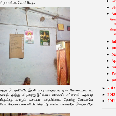
Oc
►
என்று எண்ண தோன்றியது.
Se
►
Au
▼
கோவ
ப
கோவ
உ
Ju
►
Ju
►
M
►
Ap
►
M
►
Fe
►
Ja
►
2013
►
ர்ந்த இடத்திலேயே இட்லி மாவு ஊத்துவது தான் வேலை…சுட சுட
2012
►
ேயும் தீர்ந்து விடுகிறது.இட்லியை மிளகாய் சட்னியில் தொட்டு
்குகிறது காரமும் சுவையும்…கத்தரிக்காய் தொக்கு சொல்லவே
2011
►
ை தேங்காய்ச்சட்னியில் தொட்டு சாப்பிட பக்கத்தில் இருந்தவரோ