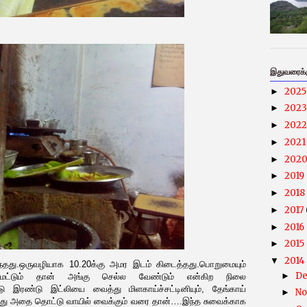
இதுவரைக்கு
202
►
202
►
202
►
202
►
202
►
2019
►
2018
►
2017
►
2016
►
2015
►
2014
▼
ுந்தது.ஒருவழியாக 10.20க்கு அமர இடம் கிடைத்தது.பொறுமையும்
D
►
ால் மட்டும் தான் அங்கு செல்ல வேண்டும் என்கிற நிலை
ு இரண்டு இட்லியை வைத்து மிளகாய்ச்சட்டினியும், தேங்காய்
N
►
வைத்து அதை தொட்டு வாயில் வைக்கும் வரை தான்….இந்த சுவைக்காக