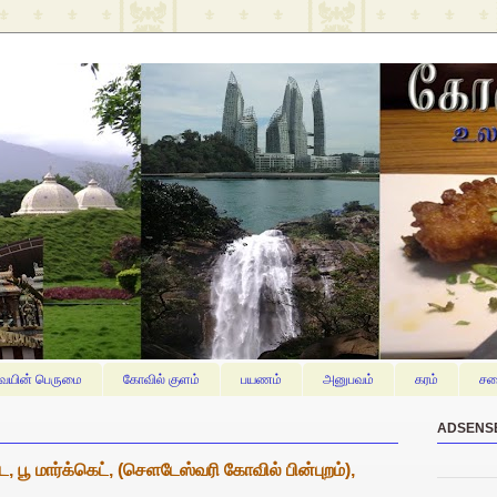
யின் பெருமை
கோவில் குளம்
பயணம்
அனுபவம்
கரம்
சம
ADSENS
ூ மார்க்கெட், (செளடேஸ்வரி கோவில் பின்புறம்),