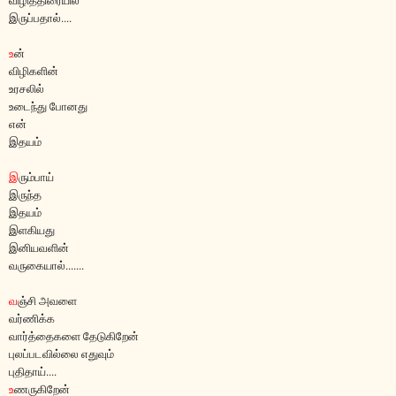
விழித்திரையில்
இருப்பதால்....
உ
ன்
விழிகளின்
உரசலில்
உடைந்து போனது
என்
இதயம்
இ
ரும்பாய்
இருந்த
இதயம்
இளகியது
இனியவளின்
வருகையால்.......
வ
ஞ்சி அவளை
வர்ணிக்க
வார்த்தைகளை தேடுகிறேன்
புலப்படவில்லை எதுவும்
புதிதாய்....
உ
ணருகிறேன்