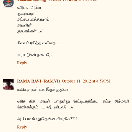
//அள்ள அள்ள
குறையாத
அட்சய பாத்திரமாய்
அவளின்
ஞாபகங்கள்...//
மிகவும் ரசித்த கவிதை....
பாராட்டுகள் நண்பரே.
Reply
RAMA RAVI (RAMVI)
October 11, 2012 at 4:59 PM
கவிதை நன்றாக இருக்கு,ஜீவா..
//கிசு கிசு: அவள் யாருன்னு கேட்டிடாதீங்க... நம்ம அம்மணி
கோச்சுக்கும் ......ஹி..ஹி..ஹி....//
அடப்பாவமே,இதென்ன கிசு,கிசு????
Reply