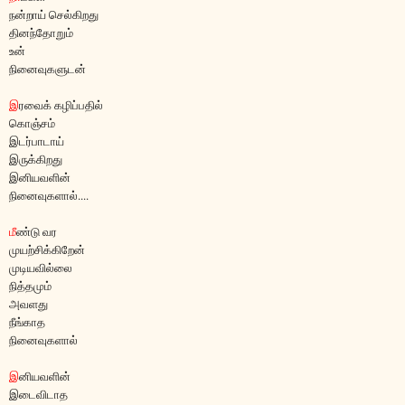
நன்றாய் செல்கிறது
தினந்தோறும்
உன்
நினைவுகளுடன்
இ
ரவைக் கழிப்பதில்
கொஞ்சம்
இடர்பாடாய்
இருக்கிறது
இனியவளின்
நினைவுகளால்....
மீ
ண்டு வர
முயற்சிக்கிறேன்
முடியவில்லை
நித்தமும்
அவளது
நீங்காத
நினைவுகளால்
இ
னியவளின்
இடைவிடாத