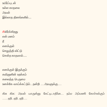
உயிர்ப்புடன்
உள்ள காதலை
அவள்
இல்லாத தினங்களில்....
சி
லிர்க்கிறது
என் மனம்
நீ
எனக்குள்
செலுத்தி விட்டு
சென்ற காதலால்.....
எனக்குள் இருக்கும்
கவிஞனின் உறக்கம்
கலைத்த பெருமை
உனக்கே வாய்க்கட்டும்...நன்றி ....அவளுக்கு....
கிசு கிசு: அவள் யாருன்னு கேட்டிடாதீங்க... நம்ம அம்மணி கோச்சுக்கும்
......ஹி..ஹி..ஹி....