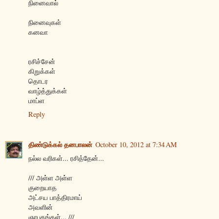
நினைவால்
நினைவுகள்
கனவா
ரசிச்சேன்
கிறுக்கள்
தொடர
வாழ்த்துக்கள்
மாப்ள
Reply
திண்டுக்கல் தனபாலன்
October 10, 2012 at 7:34 AM
நல்ல வரிகள்... ரசித்தேன்...
/// அள்ள அள்ள
குறையாத
அட்சய பாத்திரமாய்
அவளின்
ஞாபகங்கள்... ///