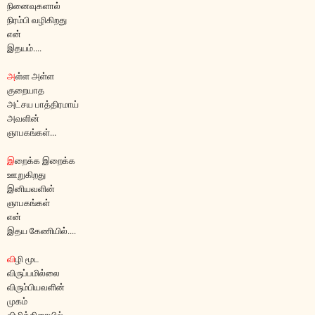
நினைவுகளால்
நிரம்பி வழிகிறது
என்
இதயம்....
அ
ள்ள அள்ள
குறையாத
அட்சய பாத்திரமாய்
அவளின்
ஞாபகங்கள்...
இ
றைக்க இறைக்க
ஊறுகிறது
இனியவளின்
ஞாபகங்கள்
என்
இதய கேணியில்....
வி
ழி மூட
விருப்பமில்லை
விரும்பியவளின்
முகம்