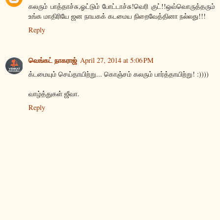
கலரும் பாத்தாச்சு,ஓட்டும் போட்டாச்சு!வெரி குட்!!ஒவ்வொருத்தரும்
உங்க மாதிரியே ஜன நாயகக் கடமைய நிறைவேத்தினா நல்லது!!!
Reply
வெங்கட் நாகராஜ்
April 27, 2014 at 5:06 PM
க்டமையும் செய்தாயிற்று... கொஞ்சம் கலரும் பார்த்தாயிற்று! :))))
வாழ்த்துகள் ஜீவா.
Reply