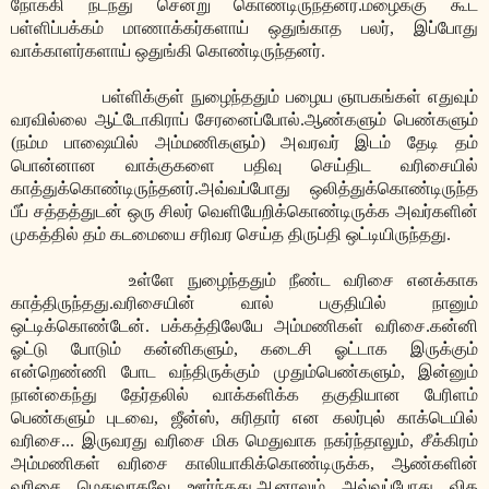
நோக்கி நடந்து சென்று கொண்டிருந்தனர்.மழைக்கு கூட
பள்ளிப்பக்கம் மாணாக்கர்களாய் ஒதுங்காத பலர், இப்போது
வாக்காளர்களாய் ஒதுங்கி கொண்டிருந்தனர்.
பள்ளிக்குள் நுழைந்ததும் பழைய ஞாபகங்கள் எதுவும்
வரவில்லை ஆட்டோகிராப் சேரனைப்போல்.ஆண்களும் பெண்களும்
(நம்ம பாஷையில் அம்மணிகளும்) அவரவர் இடம் தேடி தம்
பொன்னான வாக்குகளை பதிவு செய்திட வரிசையில்
காத்துக்கொண்டிருந்தனர்.அவ்வப்போது ஒலித்துக்கொண்டிருந்த
பீப் சத்தத்துடன் ஒரு சிலர் வெளியேறிக்கொண்டிருக்க அவர்களின்
முகத்தில் தம் கடமையை சரிவர செய்த திருப்தி ஒட்டியிருந்தது.
உள்ளே நுழைந்ததும் நீண்ட வரிசை எனக்காக
காத்திருந்தது.வரிசையின் வால் பகுதியில் நானும்
ஒட்டிக்கொண்டேன். பக்கத்திலேயே அம்மணிகள் வரிசை.கன்னி
ஓட்டு போடும் கன்னிகளும், கடைசி ஓட்டாக இருக்கும்
என்றெண்ணி போட வந்திருக்கும் முதும்பெண்களும், இன்னும்
நான்கைந்து தேர்தலில் வாக்களிக்க தகுதியான பேரிளம்
பெண்களும் புடவை, ஜீன்ஸ், சுரிதார் என கலர்புல் காக்டெயில்
வரிசை... இருவரது வரிசை மிக மெதுவாக நகர்ந்தாலும், சீக்கிரம்
அம்மணிகள் வரிசை காலியாகிக்கொண்டிருக்க, ஆண்களின்
வரிசை மெதுவாகவே ஊர்ந்தது.ஆனாலும் அவ்வப்போது வித