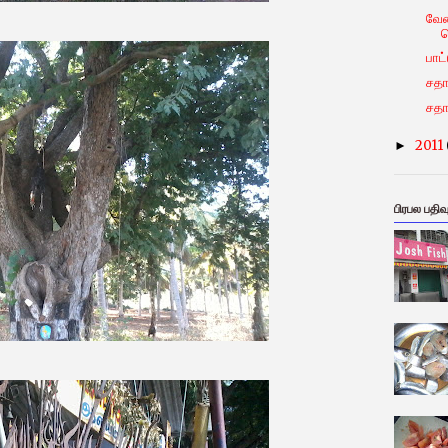
வேண
பாட
சதா
சதா
2011
►
பிரபல பதிவ