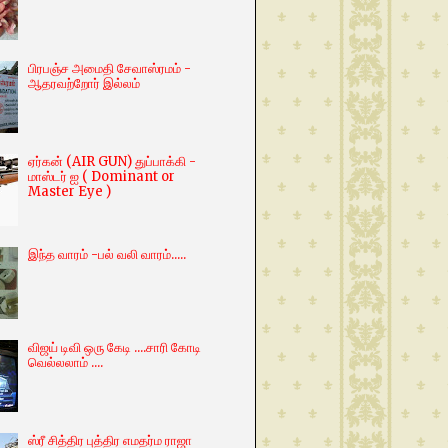
பிரபஞ்ச அமைதி சேவாஸ்ரமம் -
ஆதரவற்றோர் இல்லம்
ஏர்கன் (AIR GUN) துப்பாக்கி -
மாஸ்டர் ஐ ( Dominant or
Master Eye )
இந்த வாரம் -பல் வலி வாரம்.....
விஜய் டிவி ஒரு கேடி ....சாரி கோடி
வெல்லலாம் ....
ஸ்ரீ சித்திர புத்திர எமதர்ம ராஜா