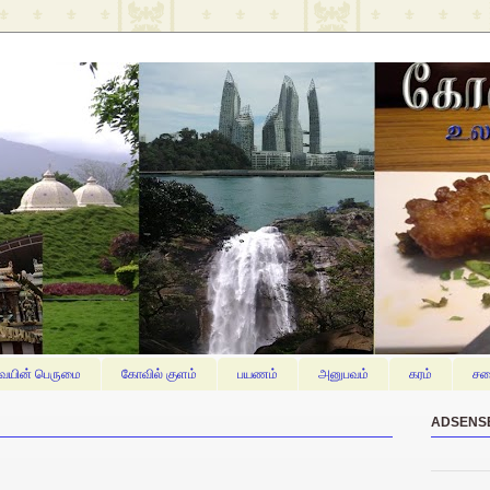
யின் பெருமை
கோவில் குளம்
பயணம்
அனுபவம்
கரம்
சம
ADSENS