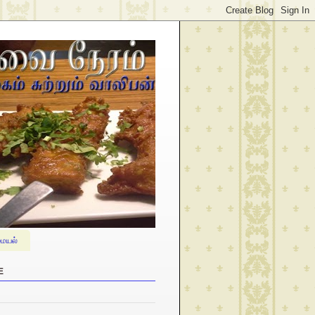
ையல்
E