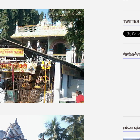
TWITTER
நேரத்துக்க
நம்மள பத்த