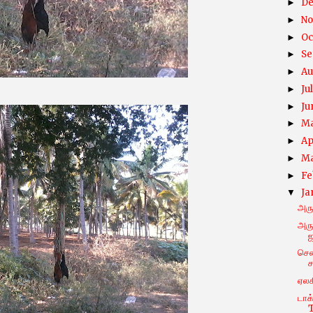
D
►
N
►
Oc
►
Se
►
Au
►
Ju
►
Ju
►
M
►
Ap
►
M
►
Fe
►
Ja
▼
அரு
அரு
ஜ
சென
ச
ஏலக
டாக