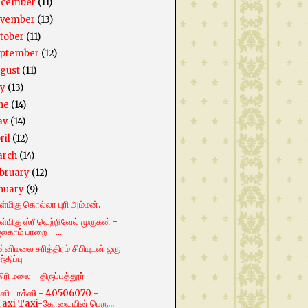
ecember
(11)
ovember
(13)
tober
(11)
ptember
(12)
gust
(11)
ly
(13)
ne
(14)
ay
(14)
ril
(12)
arch
(14)
bruary
(12)
nuary
(9)
ள்மிகு கொல்லா புரி அம்மன்.
ள்மிகு ஸ்ரீ வெற்றிவேல் முருகன் -
லகாம் பாறை - ...
்னிமலை சரித்திரம் சிபியுடன் ஒரு
ந்திப்பு
ிரி மலை - திருப்பத்தூர்
்ஸி டாக்ஸி - 40506070 -
Taxi Taxi-கோவையின் பெரு...