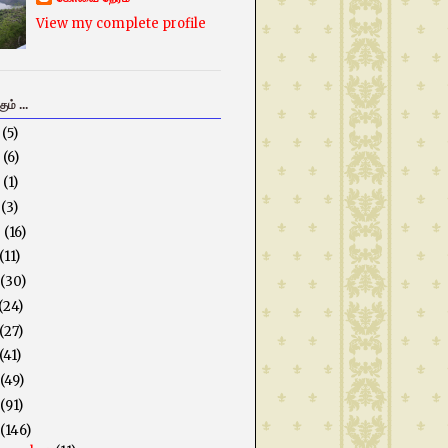
View my complete profile
ம் ...
5
(5)
3
(6)
2
(1)
1
(3)
0
(16)
(11)
(30)
(24)
(27)
(41)
(49)
(91)
(146)