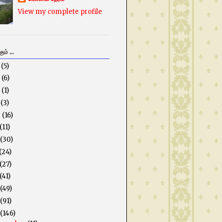
View my complete profile
ம் ...
5
(5)
3
(6)
2
(1)
1
(3)
0
(16)
(11)
(30)
(24)
(27)
(41)
(49)
(91)
(146)