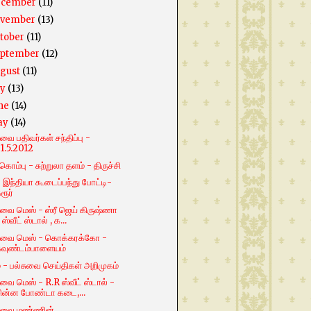
ecember
(11)
ovember
(13)
tober
(11)
ptember
(12)
gust
(11)
ly
(13)
ne
(14)
ay
(14)
ை பதிவர்கள் சந்திப்பு -
1.5.2012
கொம்பு - சுற்றுலா தளம் - திருச்சி
 இந்தியா கூடைப்பந்து போட்டி-
ரூர்
ை மெஸ் - ஸ்ரீ ஜெய் கிருஷ்ணா
 ஸ்வீட் ஸ்டால் , க...
வை மெஸ் - கொக்கரக்கோ -
கவுண்டம்பாளையம்
் - பல்சுவை செய்திகள் அறிமுகம்
ை மெஸ் - R.R ஸ்வீட் ஸ்டால் -
ின்ன போண்டா கடை,...
வை மண்ணின்