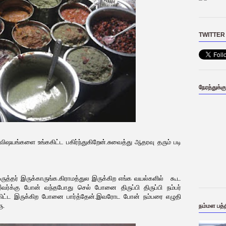
TWITTER
நேரத்துக்க
ங்களை உங்ககிட்ட பகிர்ந்துகிறேன்.சுவைத்து ஆதரவு தரும் படி
த்தர் இருக்காருங்க.கிராமத்துல இருக்கிற எங்க வயல்களில் கூட
்க்கு போன் வந்தபோது செல் போனை திருப்பி திருப்பி நம்பர்
் கிட்ட இருக்கிற போனை பார்த்தேன்.இவரோட போன் நம்பரை எழுதி
ு.
நம்மள பத்த