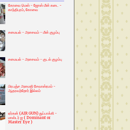
கோவை மெஸ் - ஜோஸ் மீன் கடை -
காந்திபுரம், கோவை
சமையல் - அசைவம் - மீன் குழம்பு
சமையல் - அசைவம் - குடல் குழம்பு
பிரபஞ்ச அமைதி சேவாஸ்ரமம் -
ஆதரவற்றோர் இல்லம்
ஏர்கன் (AIR GUN) துப்பாக்கி -
மாஸ்டர் ஐ ( Dominant or
Master Eye )