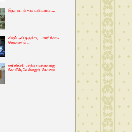
இந்த வாரம் -பல் வலி வாரம்.....
விஜய் டிவி ஒரு கேடி ....சாரி கோடி
வெல்லலாம் ....
ஸ்ரீ சித்திர புத்திர எமதர்ம ராஜா
கோவில், வெள்ளலூர், கோவை