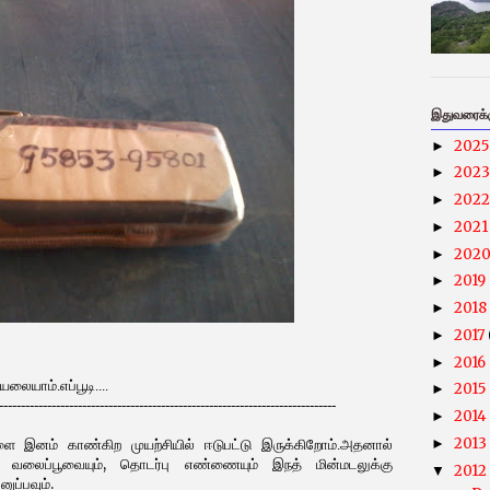
இதுவரைக்கு
202
►
202
►
202
►
202
►
202
►
2019
►
2018
►
2017
►
2016
►
லையாம்.எப்பூடி....
2015
►
-----------------------------------------------------------------------------
2014
►
2013
►
களை இனம் காண்கிற முயற்சியில் ஈடுபட்டு இருக்கிறோம்.அதனால்
 வலைப்பூவையும், தொடர்பு எண்ணையும் இநத் மின்மடலுக்கு
2012
▼
ுப்பவும்.