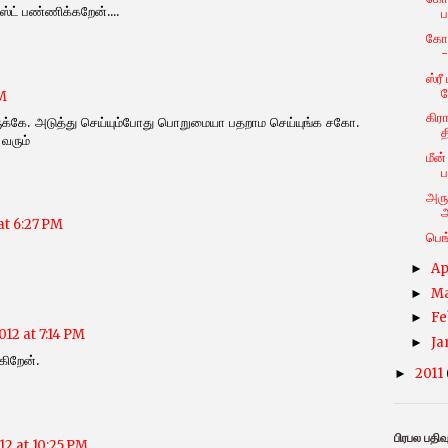
ஸ்ட் பண்ணிக்கறேன்....
ப
கோவ
-
ஸ்ர
ம
PM
கிர
்கே. அடுத்து செய்யும்போது பொறுமையா பதறாம செய்யுங்க சகோ.
த
 வரும்
மீன
அரு
at 6:27 PM
பெங
Ap
►
M
►
Fe
►
012 at 7:14 PM
Ja
►
கிறேன்.
2011
►
பிரபல பதிவ
12 at 10:25 PM