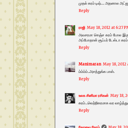
முதல் கரம் டிஷ்.... அதனால அட்ஜ
Reply
ராஜி
May 18, 2012 at 6:27 
அவசரமா செஞ்ச கரம் போல இருக
அப்போதான் சூப்பர் டேஸ்டா கரம்
Reply
Manimaran
May 18, 2012 
ம்ம்ம்ம்..அசத்துங்க பாஸ்.
Reply
உலக சினிமா ரசிகன்
May 18, 2
கரம்...வெற்றிகரமாக வர வாழ்த்து
Reply
கோவை நேரம்
May 18, 20