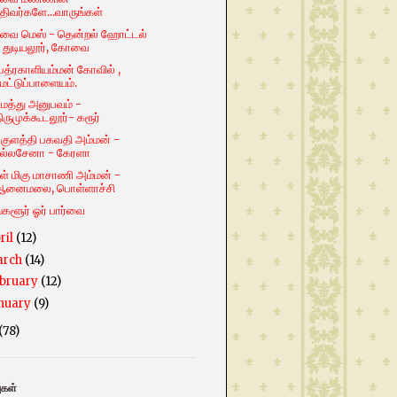
திவர்களே...வாருங்கள்
ை மெஸ் - தென்றல் ஹோட்டல்
 துடியலூர், கோவை
ீ பத்ரகாளியம்மன் கோவில் ,
ேட்டுப்பாளையம்.
ாமத்து அனுபவம் -
ிருமுக்கூடலூர்- கரூர்
் குளத்தி பகவதி அம்மன் -
பல்லசேனா - கேரளா
ள் மிகு மாசாணி அம்மன் -
ஆனைமலை, பொள்ளாச்சி
்களூர் ஓர் பார்வை
ril
(12)
arch
(14)
bruary
(12)
nuary
(9)
(78)
ுகள்