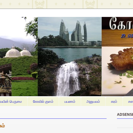
யின் பெருமை
கோவில் குளம்
பயணம்
அனுபவம்
கரம்
சம
ADSENS
கம்