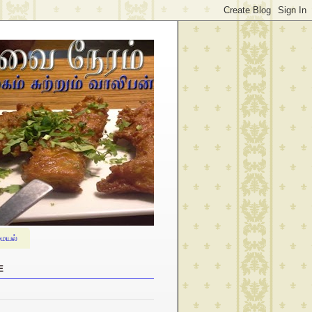
ையல்
E